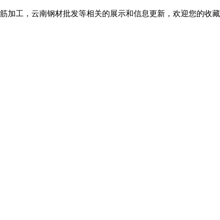
筋加工，云南钢材批发等相关的展示和信息更新，欢迎您的收藏