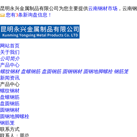
昆明永兴金属制品有限公司为您主要提供
云南钢材市场
，云南钢
您有
3
条新询盘信息！
网站首页
关于我们
公司简介
产品中心
螺纹钢材
盘螺钢筋
盘圆钢筋
圆钢钢材
圆钢地脚螺栓
钢筋笼
新闻资讯
产品中心
螺纹钢材
盘螺钢筋
盘圆钢筋
圆钢钢材
圆钢地脚螺栓
钢筋笼
联系方式
联系人：周总